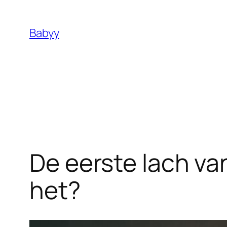
Ga
naar
Babyy
de
inhoud
De eerste lach v
het?