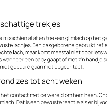
 schattige trekjes
 misschien al af en toe een glimlach op het ge
bewuste lachjes. Een pasgeborene gebruikt ref
 echte lach, maar komt meestal niet door iets w
 als wanneer een baby gaapt of met z’n handje 
k niet gepaard gaan met oogcontact.
rond zes tot acht weken
 het contact met de wereld om hem heen. Ong
limlach. Dat is een bewuste reactie als er bi