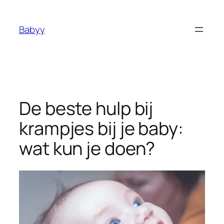
Ga
naar
Babyy
de
inhoud
De beste hulp bij
krampjes bij je baby:
wat kun je doen?