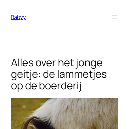
Ga
naar
Babyy
de
inhoud
Alles over het jonge
geitje: de lammetjes
op de boerderij