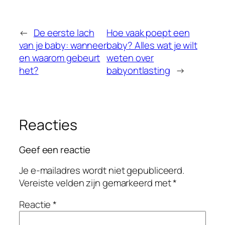
←
De eerste lach
Hoe vaak poept een
van je baby: wanneer
baby? Alles wat je wilt
en waarom gebeurt
weten over
het?
babyontlasting
→
Reacties
Geef een reactie
Je e-mailadres wordt niet gepubliceerd.
Vereiste velden zijn gemarkeerd met
*
Reactie
*