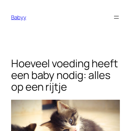
Ga
naar
Babyy
de
inhoud
Hoeveel voeding heeft
een baby nodig: alles
op een rijtje