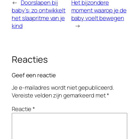
←
Doorslapen bij
Het bijzondere
baby’s: zo ontwikkelt
moment waarop je de
het slaapritme van je
baby voelt bewegen
kind
→
Reacties
Geef een reactie
Je e-mailadres wordt niet gepubliceerd.
Vereiste velden zijn gemarkeerd met
*
Reactie
*