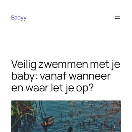
Ga
naar
Babyy
de
inhoud
Veilig zwemmen met je
baby: vanaf wanneer
en waar let je op?