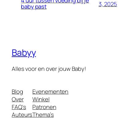
4 uur tussen voeding bij je
3, 2025
baby past
Babyy
Alles voor en over jouw Baby!
Blog
Evenementen
Over
Winkel
FAQ's
Patronen
Auteurs
Thema’s