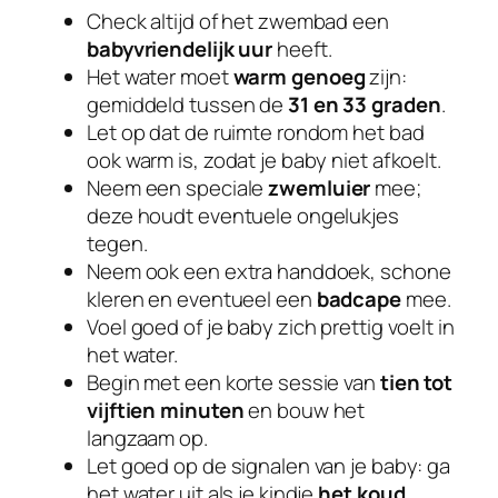
Check altijd of het zwembad een
babyvriendelijk uur
heeft.
Het water moet
warm genoeg
zijn:
gemiddeld tussen de
31 en 33 graden
.
Let op dat de ruimte rondom het bad
ook warm is, zodat je baby niet afkoelt.
Neem een speciale
zwemluier
mee;
deze houdt eventuele ongelukjes
tegen.
Neem ook een extra handdoek, schone
kleren en eventueel een
badcape
mee.
Voel goed of je baby zich prettig voelt in
het water.
Begin met een korte sessie van
tien tot
vijftien minuten
en bouw het
langzaam op.
Let goed op de signalen van je baby: ga
het water uit als je kindje
het koud