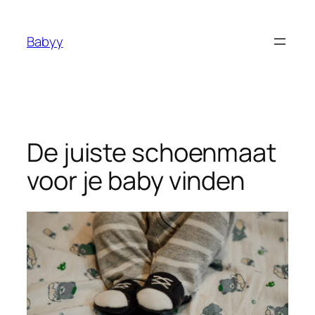
Ga
naar
Babyy
de
inhoud
De juiste schoenmaat
voor je baby vinden