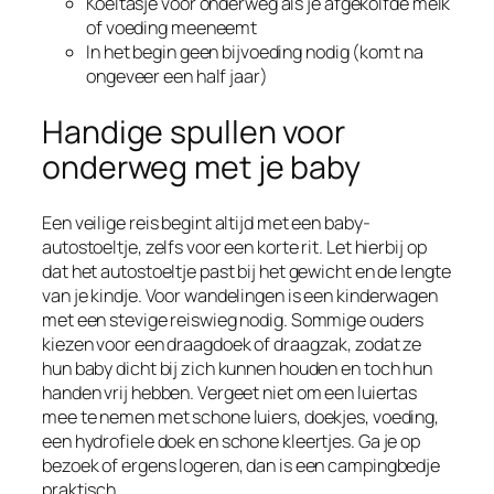
Koeltasje voor onderweg als je afgekolfde melk
of voeding meeneemt
In het begin geen bijvoeding nodig (komt na
ongeveer een half jaar)
Handige spullen voor
onderweg met je baby
Een veilige reis begint altijd met een baby-
autostoeltje, zelfs voor een korte rit. Let hierbij op
dat het autostoeltje past bij het gewicht en de lengte
van je kindje. Voor wandelingen is een kinderwagen
met een stevige reiswieg nodig. Sommige ouders
kiezen voor een draagdoek of draagzak, zodat ze
hun baby dicht bij zich kunnen houden en toch hun
handen vrij hebben. Vergeet niet om een luiertas
mee te nemen met schone luiers, doekjes, voeding,
een hydrofiele doek en schone kleertjes. Ga je op
bezoek of ergens logeren, dan is een campingbedje
praktisch.