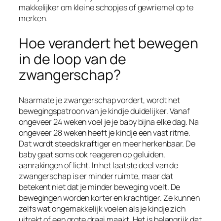
makkelijker om kleine schopjes of gewriemel op te
merken.
Hoe verandert het bewegen
in de loop van de
zwangerschap?
Naarmate je zwangerschap vordert, wordt het
bewegingspatroon van je kindje duidelijker. Vanaf
ongeveer 24 weken voel je je baby bijna elke dag. Na
ongeveer 28 weken heeft je kindje een vast ritme.
Dat wordt steeds kraftiger en meer herkenbaar. De
baby gaat soms ook reageren op geluiden,
aanrakingen of licht. In het laatste deel van de
zwangerschap is er minder ruimte, maar dat
betekent niet dat je minder beweging voelt. De
bewegingen worden korter en krachtiger. Ze kunnen
zelfs wat ongemakkelijk voelen als je kindje zich
uitrekt of een grote draai maakt. Het is belangrijk dat