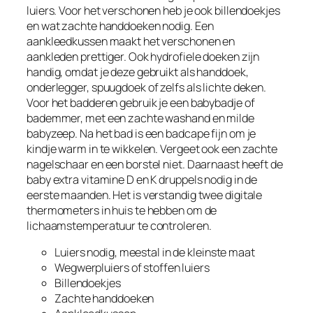
luiers. Voor het verschonen heb je ook billendoekjes
en wat zachte handdoeken nodig. Een
aankleedkussen maakt het verschonen en
aankleden prettiger. Ook hydrofiele doeken zijn
handig, omdat je deze gebruikt als handdoek,
onderlegger, spuugdoek of zelfs als lichte deken.
Voor het badderen gebruik je een babybadje of
bademmer, met een zachte washand en milde
babyzeep. Na het bad is een badcape fijn om je
kindje warm in te wikkelen. Vergeet ook een zachte
nagelschaar en een borstel niet. Daarnaast heeft de
baby extra vitamine D en K druppels nodig in de
eerste maanden. Het is verstandig twee digitale
thermometers in huis te hebben om de
lichaamstemperatuur te controleren.
Luiers nodig, meestal in de kleinste maat
Wegwerpluiers of stoffen luiers
Billendoekjes
Zachte handdoeken