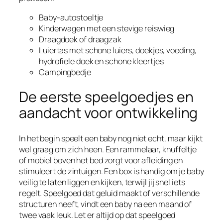
Baby-autostoeltje
Kinderwagen met een stevige reiswieg
Draagdoek of draagzak
Luiertas met schone luiers, doekjes, voeding,
hydrofiele doek en schone kleertjes
Campingbedje
De eerste speelgoedjes en
aandacht voor ontwikkeling
In het begin speelt een baby nog niet echt, maar kijkt
wel graag om zich heen. Een rammelaar, knuffeltje
of mobiel boven het bed zorgt voor afleiding en
stimuleert de zintuigen. Een box is handig om je baby
veilig te laten liggen en kijken, terwijl jij snel iets
regelt. Speelgoed dat geluid maakt of verschillende
structuren heeft, vindt een baby na een maand of
twee vaak leuk. Let er altijd op dat speelgoed