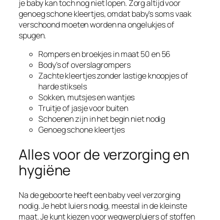
je baby kan toch nog niet lopen. Zorg altijd voor
genoeg schone kleertjes, omdat baby’s soms vaak
verschoond moeten worden na ongelukjes of
spugen.
Rompers en broekjes in maat 50 en 56
Body’s of overslagrompers
Zachte kleertjes zonder lastige knoopjes of
harde stiksels
Sokken, mutsjes en wantjes
Truitje of jasje voor buiten
Schoenen zijn in het begin niet nodig
Genoeg schone kleertjes
Alles voor de verzorging en
hygiëne
Na de geboorte heeft een baby veel verzorging
nodig. Je hebt luiers nodig, meestal in de kleinste
maat. Je kunt kiezen voor wegwerpluiers of stoffen