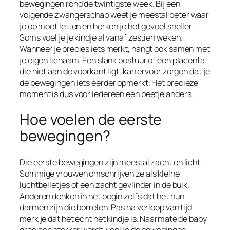
bewegingen rond de twintigste week. Bij een
volgende zwangerschap weet je meestal beter waar
je op moet letten en herken je het gevoel sneller.
Soms voel je je kindje al vanaf zestien weken.
Wanneer je precies iets merkt, hangt ook samen met
je eigen lichaam. Een slank postuur of een placenta
die niet aan de voorkant ligt, kan ervoor zorgen dat je
de bewegingen iets eerder opmerkt. Het precieze
moment is dus voor iedereen een beetje anders.
Hoe voelen de eerste
bewegingen?
Die eerste bewegingen zijn meestal zacht en licht.
Sommige vrouwen omschrijven ze als kleine
luchtbelletjes of een zacht gevlinder in de buik.
Anderen denken in het begin zelfs dat het hun
darmen zijn die borrelen. Pas na verloop van tijd
merk je dat het echt het kindje is. Naarmate de baby