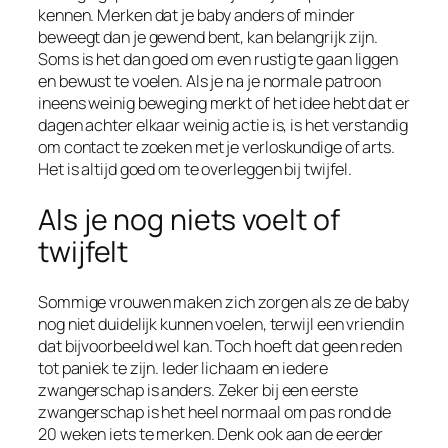
kennen. Merken dat je baby anders of minder
beweegt dan je gewend bent, kan belangrijk zijn.
Soms is het dan goed om even rustig te gaan liggen
en bewust te voelen. Als je na je normale patroon
ineens weinig beweging merkt of het idee hebt dat er
dagen achter elkaar weinig actie is, is het verstandig
om contact te zoeken met je verloskundige of arts.
Het is altijd goed om te overleggen bij twijfel.
Als je nog niets voelt of
twijfelt
Sommige vrouwen maken zich zorgen als ze de baby
nog niet duidelijk kunnen voelen, terwijl een vriendin
dat bijvoorbeeld wel kan. Toch hoeft dat geen reden
tot paniek te zijn. Ieder lichaam en iedere
zwangerschap is anders. Zeker bij een eerste
zwangerschap is het heel normaal om pas rond de
20 weken iets te merken. Denk ook aan de eerder