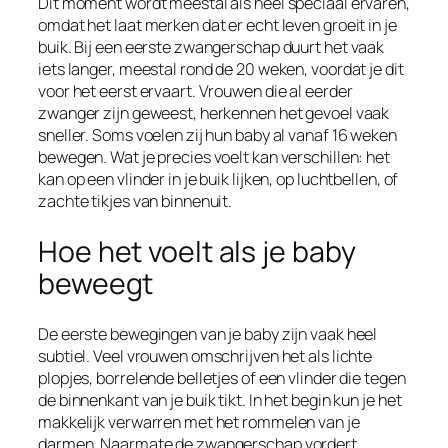
Dit moment wordt meestal als heel speciaal ervaren,
omdat het laat merken dat er echt leven groeit in je
buik. Bij een eerste zwangerschap duurt het vaak
iets langer, meestal rond de 20 weken, voordat je dit
voor het eerst ervaart. Vrouwen die al eerder
zwanger zijn geweest, herkennen het gevoel vaak
sneller. Soms voelen zij hun baby al vanaf 16 weken
bewegen. Wat je precies voelt kan verschillen: het
kan op een vlinder in je buik lijken, op luchtbellen, of
zachte tikjes van binnenuit.
Hoe het voelt als je baby
beweegt
De eerste bewegingen van je baby zijn vaak heel
subtiel. Veel vrouwen omschrijven het als lichte
plopjes, borrelende belletjes of een vlinder die tegen
de binnenkant van je buik tikt. In het begin kun je het
makkelijk verwarren met het rommelen van je
darmen. Naarmate de zwangerschap vordert