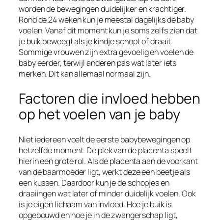
worden de bewegingen duidelijker en krachtiger.
Rond de 24 weken kun je meestal dagelijks de baby
voelen. Vanaf dit moment kun je soms zelfs zien dat
je buik beweegt als je kindje schopt of draait.
Sommige vrouwen zijn extra gevoelig en voelen de
baby eerder, terwijl anderen pas wat later iets
merken. Dit kan allemaal normaal zijn.
Factoren die invloed hebben
op het voelen van je baby
Niet iedereen voelt de eerste babybewegingen op
hetzelfde moment. De plek van de placenta speelt
hierin een grote rol. Als de placenta aan de voorkant
van de baarmoeder ligt, werkt deze een beetje als
een kussen. Daardoor kun je de schopjes en
draaiingen wat later of minder duidelijk voelen. Ook
is je eigen lichaam van invloed. Hoe je buik is
opgebouwd en hoe je in de zwangerschap ligt,