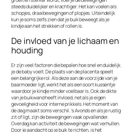
groeit en sterker wordt, voel je de bewegingen
steeds duidelijker en krachtiger. Het kan voelen als
schopjes, draaibewegingen of plopjes. Uiteindelijk
kun je soms zelfs zien dat je buik beweegt als je
kindje aan het strekken of rollen is.
De invloed van je lichaam en
houding
Er zijn veel factoren die bepalen hoe snel en duidelijk
je de baby voelt. De plaats van de placenta speelt
een belangrijke rol. Als deze aan de voorzijde van je
baarmoeder ligt, werkt het als een soort kussentje
waardoor je kindje minder voelbaar is. Ook de dikte
van je buikwand heeft invloed, net als je eigen
gevoeligheid voor interne prikkels. Het moment van
de dag maakt soms verschil. ’s Avonds en als je rustig
zit of ligt, zijn de bewegingen vaak opvallender.
Overdag kan activiteit de bewegingen wat verhullen.
Door je aandacht op je buik te richten, is het